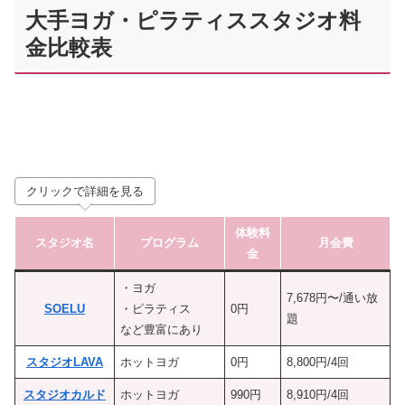
大手ヨガ・ピラティススタジオ料
金比較表
クリックで詳細を見る
体験料
スタジオ名
プログラム
月会費
金
・ヨガ
7,678円〜/通い放
SOELU
・ピラティス
0円
題
など豊富にあり
スタジオLAVA
ホットヨガ
0円
8,800円/4回
スタジオカルド
ホットヨガ
990円
8,910円/4回