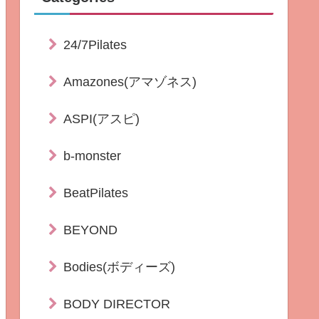
24/7Pilates
Amazones(アマゾネス)
ASPI(アスピ)
b-monster
BeatPilates
BEYOND
Bodies(ボディーズ)
BODY DIRECTOR