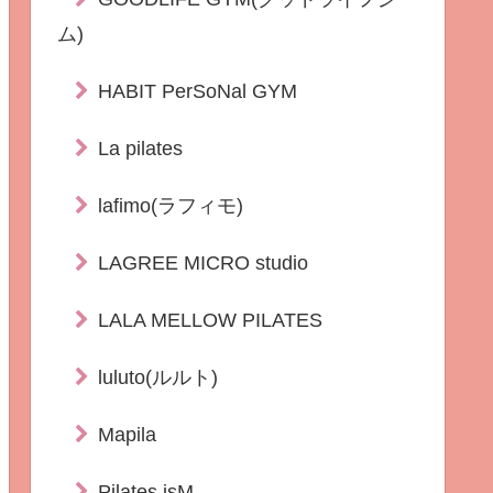
ム)
HABIT PerSoNal GYM
La pilates
lafimo(ラフィモ)
LAGREE MICRO studio
LALA MELLOW PILATES
luluto(ルルト)
Mapila
Pilates isM