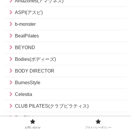
Amazones(アマゾネス)
ASPI(アスピ)
b-monster
BeatPilates
BEYOND
Bodies(ボディーズ)
BODY DIRECTOR
BurnesStyle
Celestia
CLUB PILATES(クラブピラティス)
DeePilates
お問い合わせ
プライバシーポリシー
ELEMENT(エレメント)