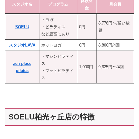
体験料
スタジオ名
プログラム
月会費
金
・ヨガ
8,778円〜/通い放
SOELU
・ピラティス
0円
題
など豊富にあり
スタジオLAVA
ホットヨガ
0円
8,800円/4回
・マシンピラティ
zen place
ス
1,000円
9,625円〜/4回
pilates
・マットピラティ
ス
SOELU柏光ヶ丘店の特徴