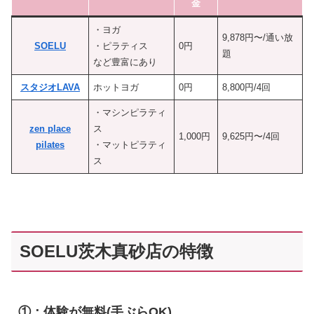
金
・ヨガ
9,878円〜/通い放
SOELU
・ピラティス
0円
題
など豊富にあり
スタジオLAVA
ホットヨガ
0円
8,800円/4回
・マシンピラティ
zen place
ス
1,000円
9,625円〜/4回
pilates
・マットピラティ
ス
SOELU茨木真砂店の特徴
①：体験が無料(手ぶらOK)