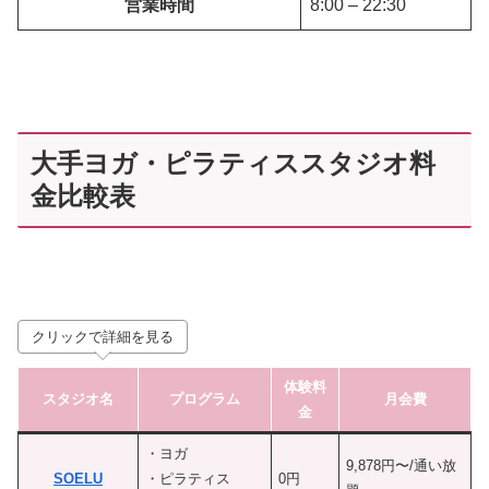
営業時間
8:00 – 22:30
大手ヨガ・ピラティススタジオ料
金比較表
クリックで詳細を見る
体験料
スタジオ名
プログラム
月会費
金
・ヨガ
9,878円〜/通い放
SOELU
・ピラティス
0円