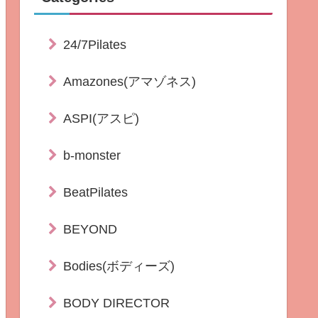
24/7Pilates
Amazones(アマゾネス)
ASPI(アスピ)
b-monster
BeatPilates
BEYOND
Bodies(ボディーズ)
BODY DIRECTOR