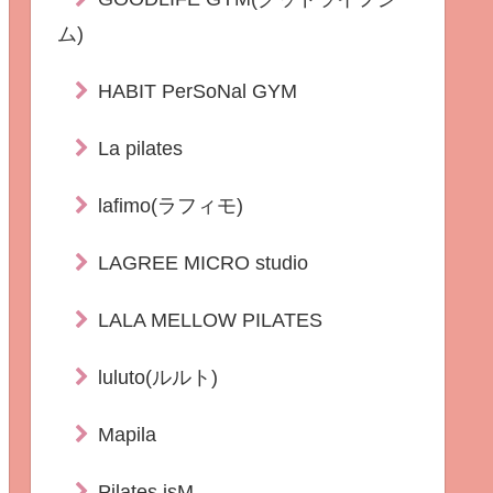
ム)
HABIT PerSoNal GYM
La pilates
lafimo(ラフィモ)
LAGREE MICRO studio
LALA MELLOW PILATES
luluto(ルルト)
Mapila
Pilates isM