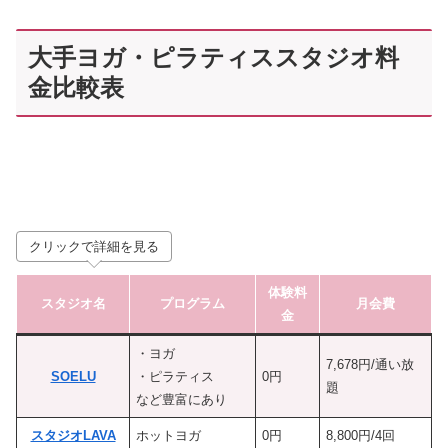
大手ヨガ・ピラティススタジオ料
金比較表
クリックで詳細を見る
体験料
スタジオ名
プログラム
月会費
金
・ヨガ
7,678円/通い放
SOELU
・ピラティス
0円
題
など豊富にあり
スタジオLAVA
ホットヨガ
0円
8,800円/4回