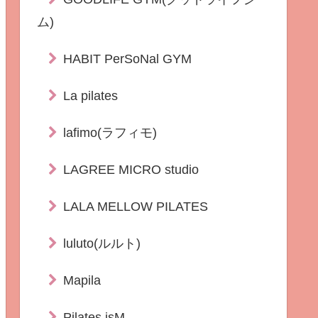
ム)
HABIT PerSoNal GYM
La pilates
lafimo(ラフィモ)
LAGREE MICRO studio
LALA MELLOW PILATES
luluto(ルルト)
Mapila
Pilates isM