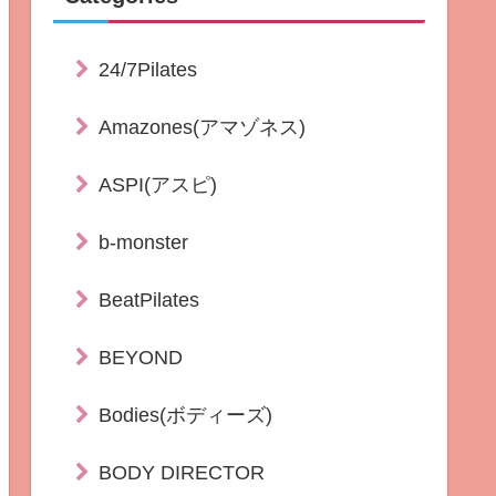
24/7Pilates
Amazones(アマゾネス)
ASPI(アスピ)
b-monster
BeatPilates
BEYOND
Bodies(ボディーズ)
BODY DIRECTOR