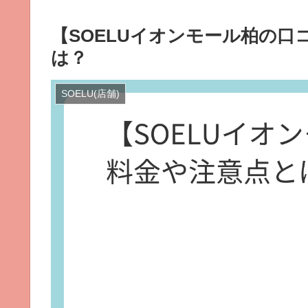
【SOELUイオンモール柏の
は？
SOELU(店舗)