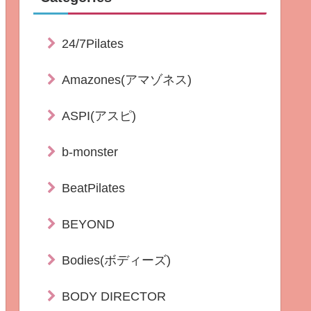
24/7Pilates
Amazones(アマゾネス)
ASPI(アスピ)
b-monster
BeatPilates
BEYOND
Bodies(ボディーズ)
BODY DIRECTOR