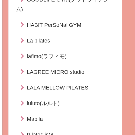
ム)
HABIT PerSoNal GYM
La pilates
lafimo(ラフィモ)
LAGREE MICRO studio
LALA MELLOW PILATES
luluto(ルルト)
Mapila
Pilates isM