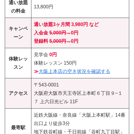
通い放題
13,800円
の料金
通い放題3ヶ月間 3,980円 など
キャンペ
入会金
5,000円→
0円
ーン
登録料
5,000円→
0円
見学会
0円
体験レッ
体験レッスン 150円
スン
≫
大阪上本店の空き状況を確認する
〒543-0001
アクセス
大阪府大阪市天王寺区上本町６丁目９−１
７ 上六日光ビル 11F
近鉄大阪線・奈良線「大阪上本町駅」14番
出口より徒歩3分
最寄駅
地下鉄谷町線・千日前線「谷町九丁目駅」