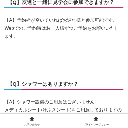
【Q】友達と一緒に見学会に参加できますか？
【A】予約枠が空いていればお連れ様と参加可能です。
Webでのご予約時はお一人様ずつご予約をお願いいたし
ます。
【Q】シャワーはありますか？
【A】シャワー設備のご用意はございません。
メディカルシート(汗ふきシート)をご用意しておりますの
で、ご利用ください。
お問い合わせ
プライバシーポリシー
ホットヨガスタジオ併設のLAVAコラボ店舗には、シャワ