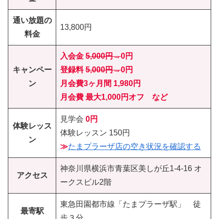
通い放題の
13,800円
料金
入会金
5,000円→
0円
キャンペー
登録料
5,000円→
0円
ン
月会費3ヶ月間 1,980円
月会費 最大1,000円オフ など
見学会
0円
体験レッス
体験レッスン 150円
ン
≫
たまプラーザ店の空き状況を確認する
神奈川県横浜市青葉区美しが丘1-4-16 オ
アクセス
ークスビル2階
東急田園都市線「たまプラーザ駅」 徒
最寄駅
歩３分