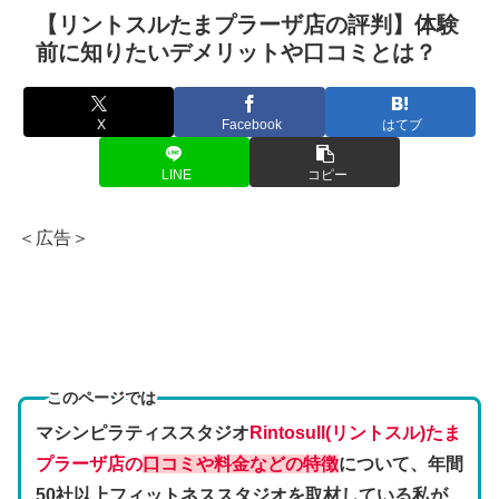
【リントスルたまプラーザ店の評判】体験
前に知りたいデメリットや口コミとは？
X
Facebook
はてブ
LINE
コピー
＜広告＞
このページでは
マシンピラティススタジオ
Rintosull(リントスル)たま
プラーザ店の
口コミや料金などの特徴
について、年間
50社以上フィットネススタジオを取材している私が