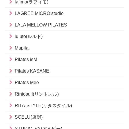
lafimo(ラフィモ)
LAGREE MICRO studio
LALA MELLOW PILATES
luluto(ルルト)
Mapila
Pilates isM
Pilates KASANE
Pilates Mee
Rintosull(リントスル)
RITA-STYLE(リタスタイル)
SOELU(店舗)
STUDIO IVY(アイビー)