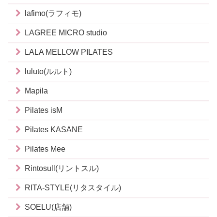
lafimo(ラフィモ)
LAGREE MICRO studio
LALA MELLOW PILATES
luluto(ルルト)
Mapila
Pilates isM
Pilates KASANE
Pilates Mee
Rintosull(リントスル)
RITA-STYLE(リタスタイル)
SOELU(店舗)