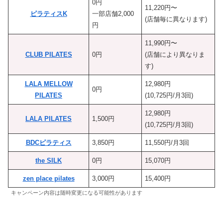
0円
11,220円〜
ピラティスK
一部店舗2,000
(店舗毎に異なります)
円
11,990円〜
CLUB PILATES
0円
(店舗により異なりま
す)
LALA MELLOW
12,980円
0円
PILATES
(10,725円/月3回)
12,980円
LALA PILATES
1,500円
(10,725円/月3回)
BDCピラティス
3,850円
11,550円/月3回
the SILK
0円
15,070円
zen place pilates
3,000円
15,400円
キャンペーン内容は随時変更になる可能性があります