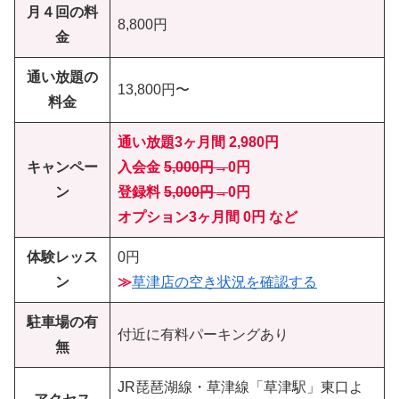
月４回の料
8,800円
金
通い放題の
13,800円〜
料金
通い放題3ヶ月間 2,980円
キャンペー
入会金
5,000円→
0円
ン
登録料
5,000円→
0円
オプション3ヶ月間 0円 など
体験レッス
0円
ン
≫
草津店の空き状況を確認する
駐車場の有
付近に有料パーキングあり
無
JR琵琶湖線・草津線「草津駅」東口よ