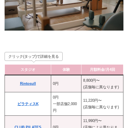
クリック(タップ)で詳細を見る
スタジオ
体験
月額料金/月4回
8,800円〜
Rintosull
0円
(店舗毎に異なります)
0円
11,220円〜
ピラティスK
一部店舗2,000
(店舗毎に異なります)
円
11,990円〜
CLUB PILATES
0円
(店舗により異なりま