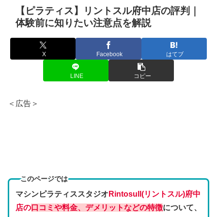
【ピラティス】リントスル府中店の評判｜
体験前に知りたい注意点を解説
X
Facebook
はてブ
LINE
コピー
＜広告＞
このページでは
マシンピラティススタジオ
Rintosull(リントスル)府中
店の
口コミや料金、デメリットなどの特徴
について、