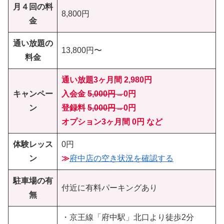
月４回の料
8,800円
金
通い放題の
13,800円〜
料金
通い放題3ヶ月間 2,980円
キャンペー
入会金
5,000円→
0円
ン
登録料
5,000円→
0円
オプション3ヶ月間 0円 など
体験レッス
0円
ン
≫
府中店の空き状況を確認する
駐車場の有
付近に有料パーキングあり
無
・京王線「府中駅」北口より徒歩2分