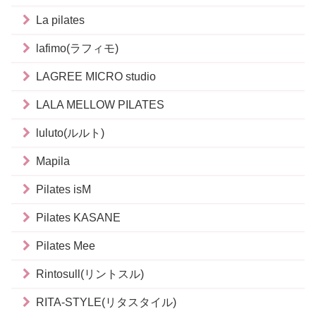
La pilates
lafimo(ラフィモ)
LAGREE MICRO studio
LALA MELLOW PILATES
luluto(ルルト)
Mapila
Pilates isM
Pilates KASANE
Pilates Mee
Rintosull(リントスル)
RITA-STYLE(リタスタイル)