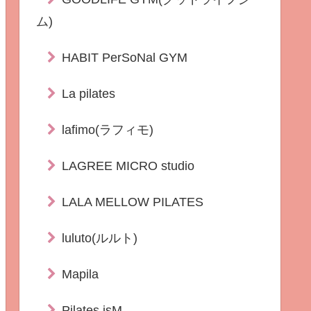
ム)
HABIT PerSoNal GYM
La pilates
lafimo(ラフィモ)
LAGREE MICRO studio
LALA MELLOW PILATES
luluto(ルルト)
Mapila
Pilates isM