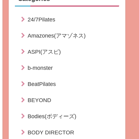
24/7Pilates
Amazones(アマゾネス)
ASPI(アスピ)
b-monster
BeatPilates
BEYOND
Bodies(ボディーズ)
BODY DIRECTOR