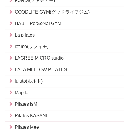
FURDI(ファディー)
GOODLIFE GYM(グッドライフジム)
HABIT PerSoNal GYM
La pilates
lafimo(ラフィモ)
LAGREE MICRO studio
LALA MELLOW PILATES
luluto(ルルト)
Mapila
Pilates isM
Pilates KASANE
Pilates Mee