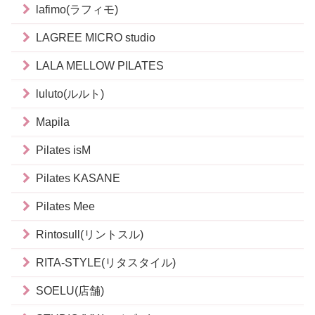
lafimo(ラフィモ)
LAGREE MICRO studio
LALA MELLOW PILATES
luluto(ルルト)
Mapila
Pilates isM
Pilates KASANE
Pilates Mee
Rintosull(リントスル)
RITA-STYLE(リタスタイル)
SOELU(店舗)