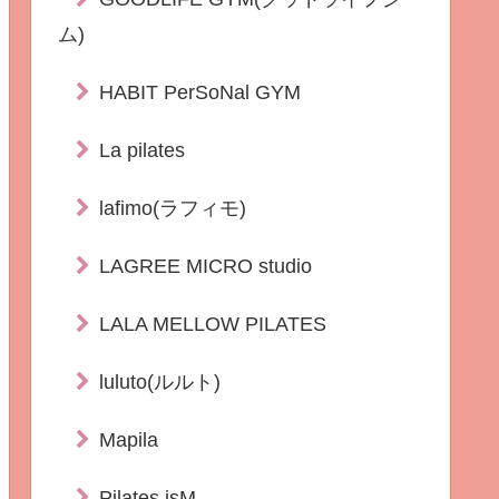
ム)
HABIT PerSoNal GYM
La pilates
lafimo(ラフィモ)
LAGREE MICRO studio
LALA MELLOW PILATES
luluto(ルルト)
Mapila
Pilates isM