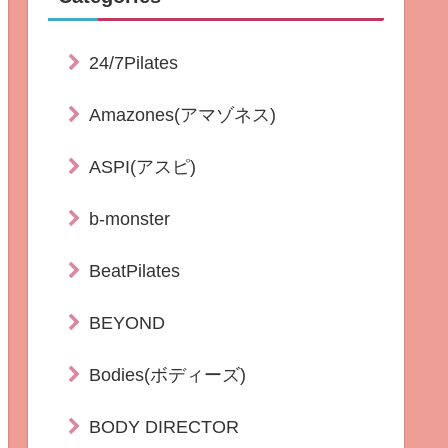
24/7Pilates
Amazones(アマゾネス)
ASPI(アスピ)
b-monster
BeatPilates
BEYOND
Bodies(ボディーズ)
BODY DIRECTOR