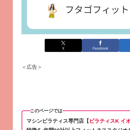
X
Facebook
＜広告＞
このページでは
マシンピラティス専門店【
ピラティスK イ