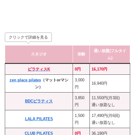
クリックで詳細を見る
通い放題(フルタイ
スタジオ
体験
ム)
ピラティスK
0円
16,170円
zen place pilates
（マットorマシ
3,000
16,940円
ン）
円
3,850
11,550円(月3回)
BDCピラティス
円
通い放題なし
1,500
17,490円(月6回)
LALA PILATES
円
通い放題なし
CLUB PILATES
0円
36,190円