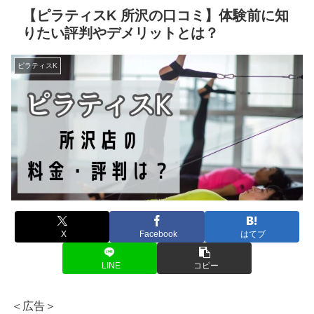
【ピラティスK 所沢の口コミ】体験前に知
りたい評判やデメリットとは？
ピラティスK
X
Facebook
はてブ
LINE
コピー
＜広告＞