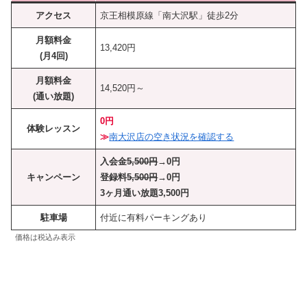
アクセス
京王相模原線「南大沢駅」徒歩2分
月額料金
13,420円
(月4回)
月額料金
14,520円～
(通い放題)
0円
体験レッスン
≫
南大沢店の空き状況を確認する
入会金
5,500円
→0円
キャンペーン
登録料
5,500円
→0円
3ヶ月通い放題3,500円
駐車場
付近に有料パーキングあり
価格は税込み表示