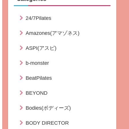
24/7Pilates
Amazones(アマゾネス)
ASPI(アスピ)
b-monster
BeatPilates
BEYOND
Bodies(ボディーズ)
BODY DIRECTOR