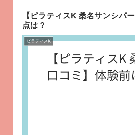
【ピラティスK 桑名サンシパ
点は？
ピラティスK