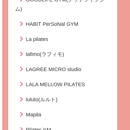
ム)
HABIT PerSoNal GYM
La pilates
lafimo(ラフィモ)
LAGREE MICRO studio
LALA MELLOW PILATES
luluto(ルルト)
Mapila
Pilates isM