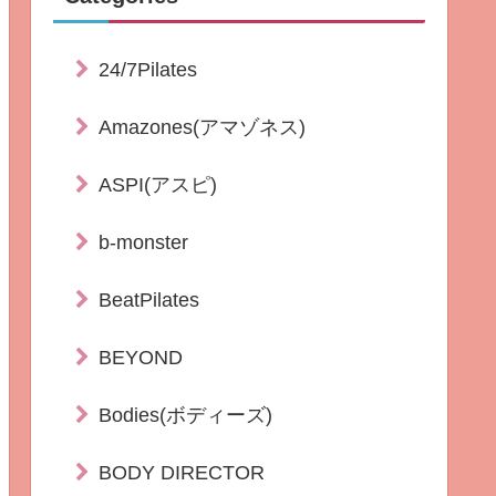
24/7Pilates
Amazones(アマゾネス)
ASPI(アスピ)
b-monster
BeatPilates
BEYOND
Bodies(ボディーズ)
BODY DIRECTOR