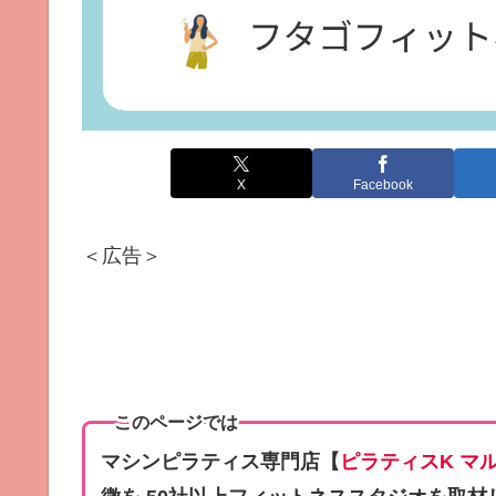
X
Facebook
＜広告＞
このページでは
マシンピラティス専門店【
ピラティスK マ