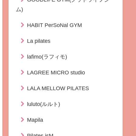
ム)
HABIT PerSoNal GYM
La pilates
lafimo(ラフィモ)
LAGREE MICRO studio
LALA MELLOW PILATES
luluto(ルルト)
Mapila
Pilates isM