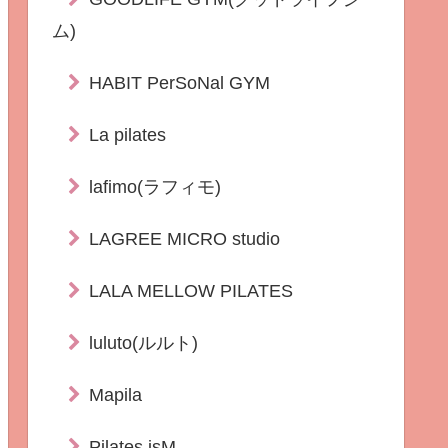
ム)
HABIT PerSoNal GYM
La pilates
lafimo(ラフィモ)
LAGREE MICRO studio
LALA MELLOW PILATES
luluto(ルルト)
Mapila
Pilates isM