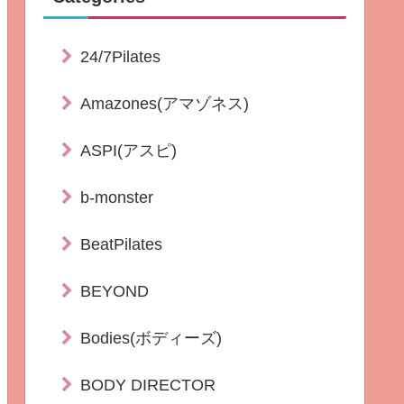
24/7Pilates
Amazones(アマゾネス)
ASPI(アスピ)
b-monster
BeatPilates
BEYOND
Bodies(ボディーズ)
BODY DIRECTOR