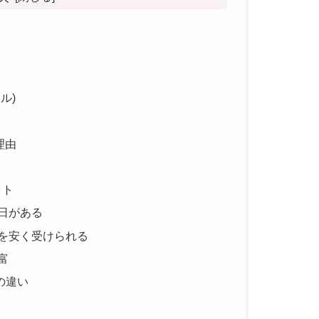
ル)
理由
ット
日がある
を安く受けられる
富
の違い