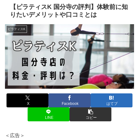
【ピラティスK 国分寺の評判】体験前に知
りたいデメリットや口コミとは
ピラティスK
X
Facebook
はてブ
LINE
コピー
＜広告＞