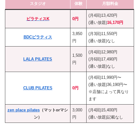
スタジオ
体験
月額料金
(月4回)13,420円
ピラティスK
0円
(通い放題)
16,170円
3,850
(月3回)11,550円
BDCピラティス
円
(通い放題)なし
(月4回)12,980円
1,500
LALA PILATES
(月6回)17,490円
円
(通い放題)なし
(月4回)11,990円〜
(通い放題)36,190円〜
CLUB PILATES
0円
※店舗によって異なり
ます
zen place pilates
（マットorマシ
3,000
(月4回)15,400円
ン）
円
(通い放題)記載なし