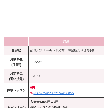
詳細
最寄駅
函館バス「中央小学校前」停留所より徒歩1分
月額料金
11,220円
(月4回)
月額料金
15,070円
(通い放題)
0円
体験レッスン
≫
函館店の空き状況を確認する
入会金
5,500円
→0円
キャンペーン
体験レッスン
2,000円
→0円