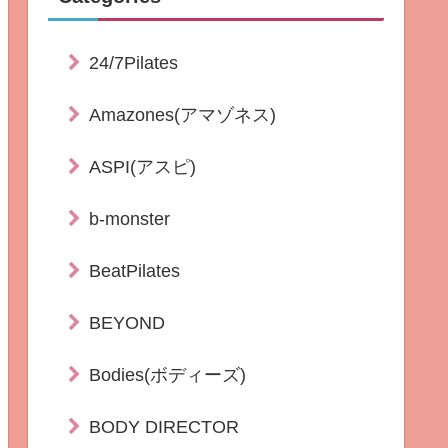
24/7Pilates
Amazones(アマゾネス)
ASPI(アスピ)
b-monster
BeatPilates
BEYOND
Bodies(ボディーズ)
BODY DIRECTOR