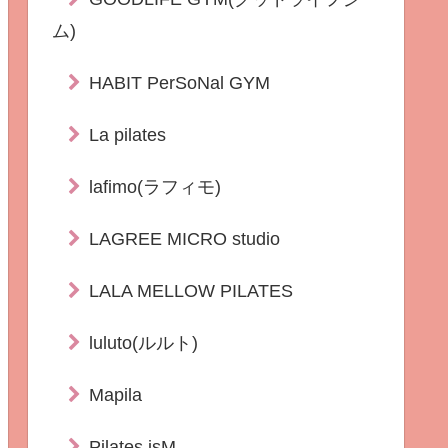
ム)
HABIT PerSoNal GYM
La pilates
lafimo(ラフィモ)
LAGREE MICRO studio
LALA MELLOW PILATES
luluto(ルルト)
Mapila
Pilates isM