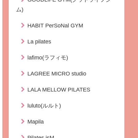
ム)
HABIT PerSoNal GYM
La pilates
lafimo(ラフィモ)
LAGREE MICRO studio
LALA MELLOW PILATES
luluto(ルルト)
Mapila
Pilates isM