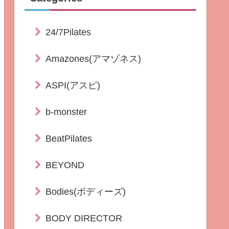
24/7Pilates
Amazones(アマゾネス)
ASPI(アスピ)
b-monster
BeatPilates
BEYOND
Bodies(ボディーズ)
BODY DIRECTOR