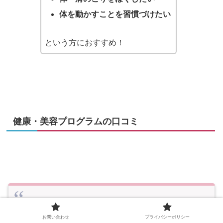
体を動かすことを習慣づけたい
という方におすすめ！
健康・美容プログラムの口コミ
KPOPホットヨガに参加しました！ 高温、高湿度の
中、BTSの音楽に合わせてのヨガは最高に楽しかっ
お問い合わせ
プライバシーポリシー