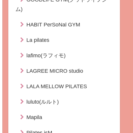
ム)
HABIT PerSoNal GYM
La pilates
lafimo(ラフィモ)
LAGREE MICRO studio
LALA MELLOW PILATES
luluto(ルルト)
Mapila
Pilates isM