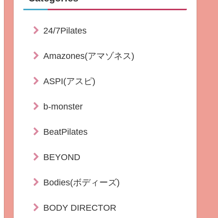
24/7Pilates
Amazones(アマゾネス)
ASPI(アスピ)
b-monster
BeatPilates
BEYOND
Bodies(ボディーズ)
BODY DIRECTOR