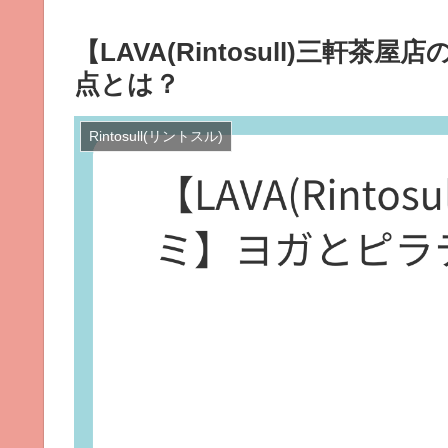
【LAVA(Rintosull)三
点とは？
Rintosull(リントスル)