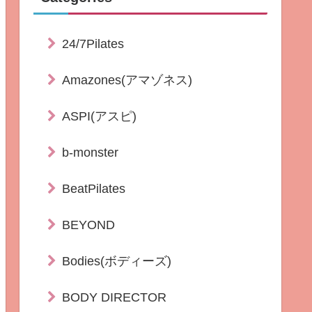
24/7Pilates
Amazones(アマゾネス)
ASPI(アスピ)
b-monster
BeatPilates
BEYOND
Bodies(ボディーズ)
BODY DIRECTOR