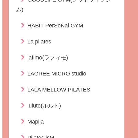
ム)
HABIT PerSoNal GYM
La pilates
lafimo(ラフィモ)
LAGREE MICRO studio
LALA MELLOW PILATES
luluto(ルルト)
Mapila
Pilates isM