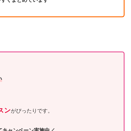
い
スン
がぴったりです。
てキャンペーン実施中／