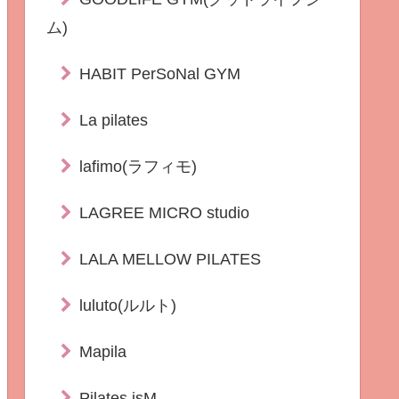
ム)
HABIT PerSoNal GYM
La pilates
lafimo(ラフィモ)
LAGREE MICRO studio
LALA MELLOW PILATES
luluto(ルルト)
Mapila
Pilates isM