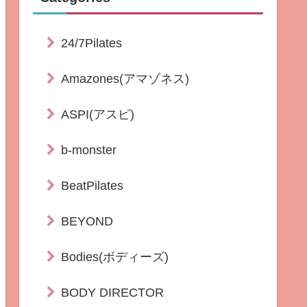
24/7Pilates
Amazones(アマゾネス)
ASPI(アスピ)
b-monster
BeatPilates
BEYOND
Bodies(ボディーズ)
BODY DIRECTOR