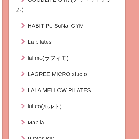
ム)
HABIT PerSoNal GYM
La pilates
lafimo(ラフィモ)
LAGREE MICRO studio
LALA MELLOW PILATES
luluto(ルルト)
Mapila
Pilates isM