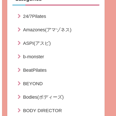
24/7Pilates
Amazones(アマゾネス)
ASPI(アスピ)
b-monster
BeatPilates
BEYOND
Bodies(ボディーズ)
BODY DIRECTOR