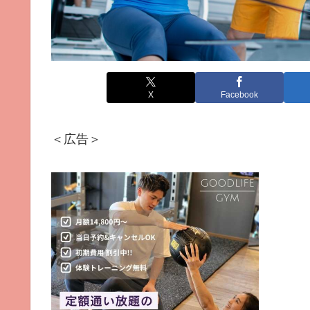
X
Facebook
＜広告＞