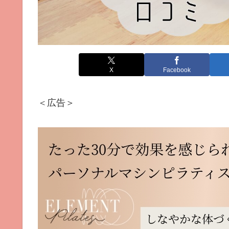
X
Facebook
＜広告＞