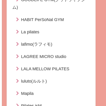
ム)
HABIT PerSoNal GYM
La pilates
lafimo(ラフィモ)
LAGREE MICRO studio
LALA MELLOW PILATES
luluto(ルルト)
Mapila
Pilates isM