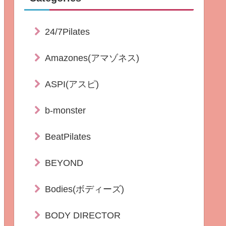
24/7Pilates
Amazones(アマゾネス)
ASPI(アスピ)
b-monster
BeatPilates
BEYOND
Bodies(ボディーズ)
BODY DIRECTOR