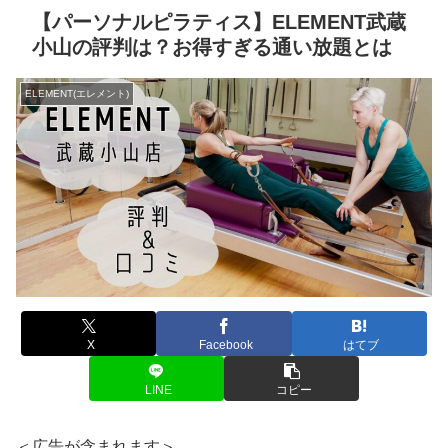
【パーソナルピラティス】ELEMENT武蔵
小山の評判は？お得すぎる通い放題とは
ELEMENT(エレメント)
X
Facebook
はてブ
LINE
コピー
＜広告が含まれます＞