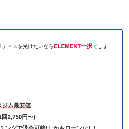
ELEMENT一択
ラティスを受けたいなら
でしょ
スジム最安値
(1回2,750円〜)
ミングで退会可能(しかもローンなし)