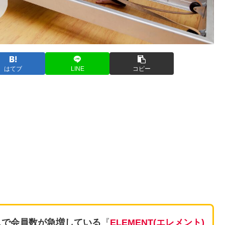
はてブ
LINE
コピー
スで会員数が急増している
『
ELEMENT(エレメント)