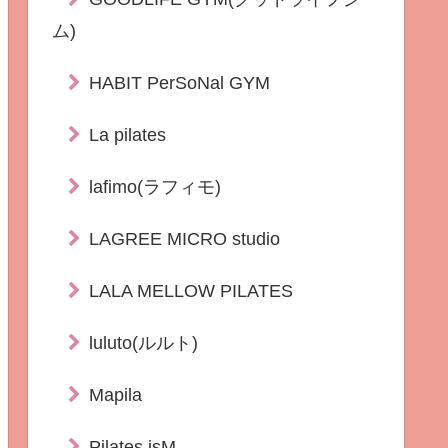
ム)
HABIT PerSoNal GYM
La pilates
lafimo(ラフィモ)
LAGREE MICRO studio
LALA MELLOW PILATES
luluto(ルルト)
Mapila
Pilates isM