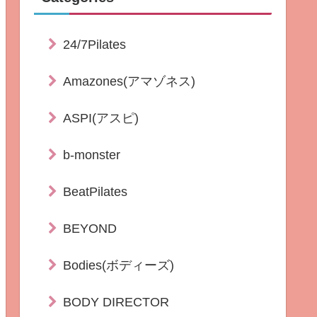
24/7Pilates
Amazones(アマゾネス)
ASPI(アスピ)
b-monster
BeatPilates
BEYOND
Bodies(ボディーズ)
BODY DIRECTOR