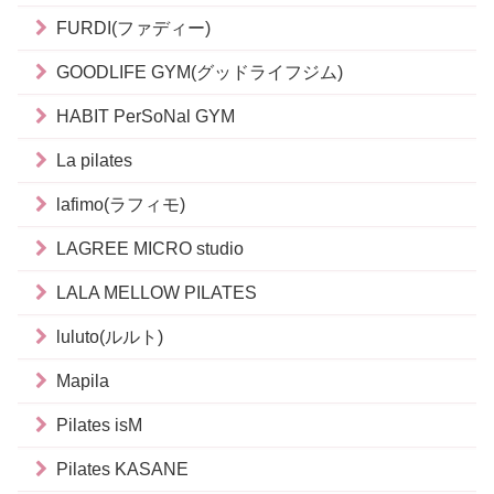
FURDI(ファディー)
GOODLIFE GYM(グッドライフジム)
HABIT PerSoNal GYM
La pilates
lafimo(ラフィモ)
LAGREE MICRO studio
LALA MELLOW PILATES
luluto(ルルト)
Mapila
Pilates isM
Pilates KASANE