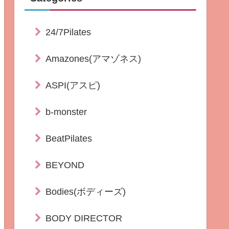
24/7Pilates
Amazones(アマゾネス)
ASPI(アスピ)
b-monster
BeatPilates
BEYOND
Bodies(ボディーズ)
BODY DIRECTOR