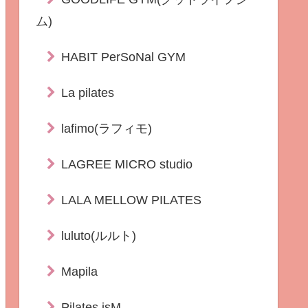
ム)
HABIT PerSoNal GYM
La pilates
lafimo(ラフィモ)
LAGREE MICRO studio
LALA MELLOW PILATES
luluto(ルルト)
Mapila
Pilates isM