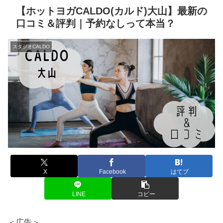
【ホットヨガCALDO(カルド)大山】最新の
口コミ＆評判｜予約なしって本当？
スタジオCALDO
X
Facebook
はてブ
LINE
コピー
＜広告＞