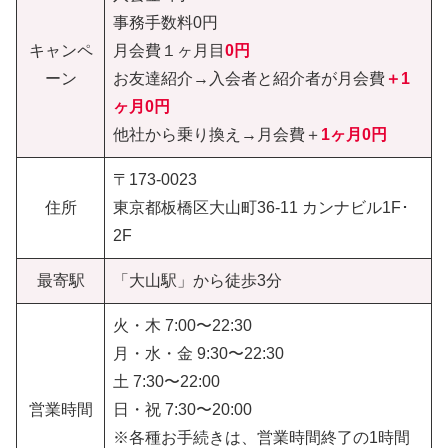
事務手数料0円
キャンペ
月会費１ヶ月目
0円
ーン
お友達紹介→入会者と紹介者が月会費
＋1
ヶ月0円
他社から乗り換え→月会費＋
1ヶ月0円
〒173-0023
住所
東京都板橋区大山町36-11 カンナビル1F･
2F
最寄駅
「大山駅」から徒歩3分
火・木 7:00〜22:30
月・水・金 9:30〜22:30
土 7:30〜22:00
営業時間
日・祝 7:30〜20:00
※各種お手続きは、営業時間終了の1時間