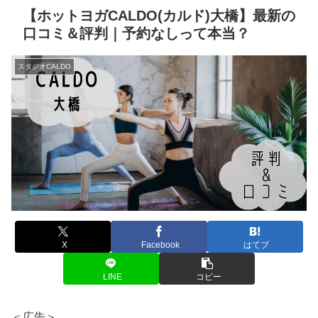
【ホットヨガCALDO(カルド)大橋】最新の
口コミ＆評判｜予約なしって本当？
スタジオCALDO
X
Facebook
はてブ
LINE
コピー
＜広告＞