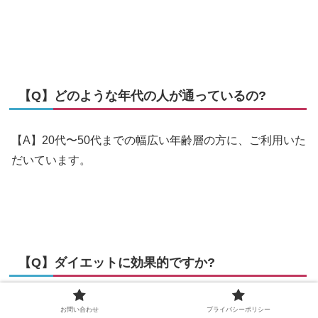
【Q】どのような年代の人が通っているの?
【A】20代〜50代までの幅広い年齢層の方に、ご利用いた
だいています。
【Q】ダイエットに効果的ですか?
【A】身体を温めた状態で呼吸を意識しながら、ゆっくり
お問い合わせ
プライバシーポリシー