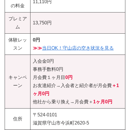
11,110円
の料金
プレミア
13,750円
ム
体験レッ
0円
スン
≫≫
当日OK！守山店の空き状況を見る
入会金0円
事務手数料0円
キャンペ
月会費１ヶ月目
0円
ーン
お友達紹介→入会者と紹介者が月会費
＋1
ヶ月0円
他社から乗り換え→月会費＋
1ヶ月0円
〒524-0101
住所
滋賀県守山市今浜町2620-5