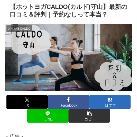
【ホットヨガCALDO(カルド)守山】最新の
口コミ＆評判｜予約なしって本当？
スタジオCALDO
X
Facebook
はてブ
LINE
コピー
＜広告＞