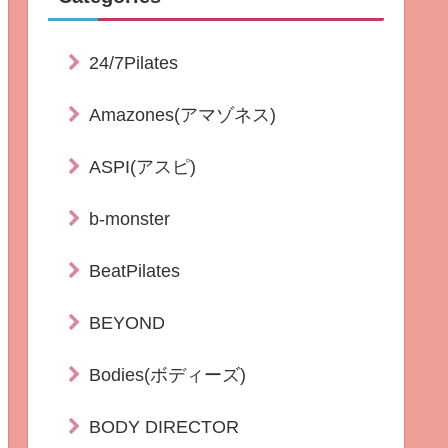
24/7Pilates
Amazones(アマゾネス)
ASPI(アスピ)
b-monster
BeatPilates
BEYOND
Bodies(ボディーズ)
BODY DIRECTOR