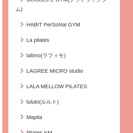
ム)
HABIT PerSoNal GYM
La pilates
lafimo(ラフィモ)
LAGREE MICRO studio
LALA MELLOW PILATES
luluto(ルルト)
Mapila
Pilates isM