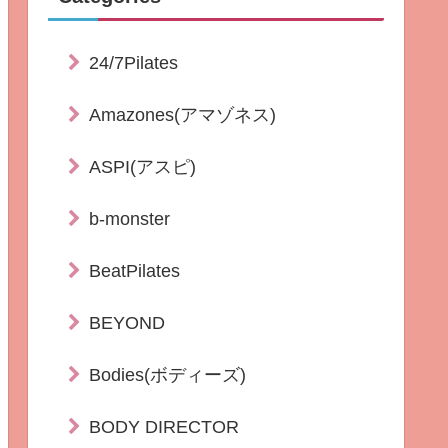
24/7Pilates
Amazones(アマゾネス)
ASPI(アスピ)
b-monster
BeatPilates
BEYOND
Bodies(ボディーズ)
BODY DIRECTOR