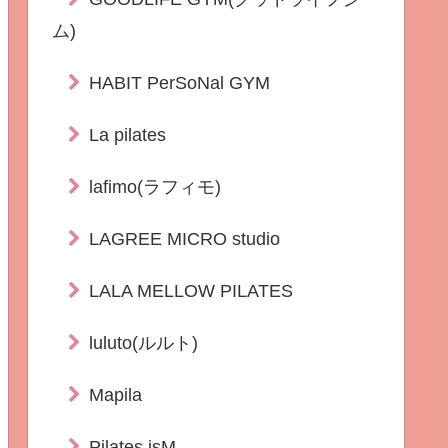
ム)
HABIT PerSoNal GYM
La pilates
lafimo(ラフィモ)
LAGREE MICRO studio
LALA MELLOW PILATES
luluto(ルルト)
Mapila
Pilates isM