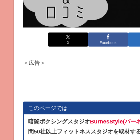
X
Facebook
＜広告＞
このページでは
暗闇ボクシングスタジオ
BurnesStyle
(バー
間50社以上フィットネススタジオを取材す