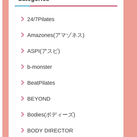
24/7Pilates
Amazones(アマゾネス)
ASPI(アスピ)
b-monster
BeatPilates
BEYOND
Bodies(ボディーズ)
BODY DIRECTOR