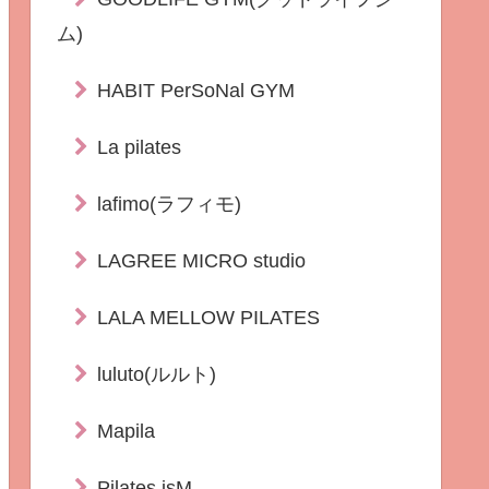
ム)
HABIT PerSoNal GYM
La pilates
lafimo(ラフィモ)
LAGREE MICRO studio
LALA MELLOW PILATES
luluto(ルルト)
Mapila
Pilates isM