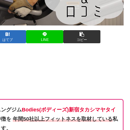
はてブ
LINE
コピー
ニングジム
Bodies(
ボディーズ
)新宿タカシマヤタイ
特徴を
年間50社以上フィットネスを取材している
私
ます。