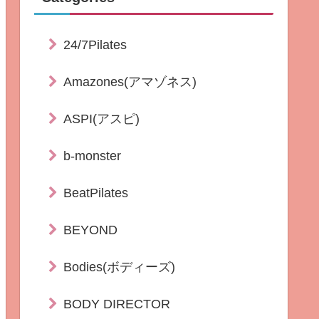
24/7Pilates
Amazones(アマゾネス)
ASPI(アスピ)
b-monster
BeatPilates
BEYOND
Bodies(ボディーズ)
BODY DIRECTOR