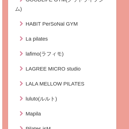
ム)
HABIT PerSoNal GYM
La pilates
lafimo(ラフィモ)
LAGREE MICRO studio
LALA MELLOW PILATES
luluto(ルルト)
Mapila
Pilates isM