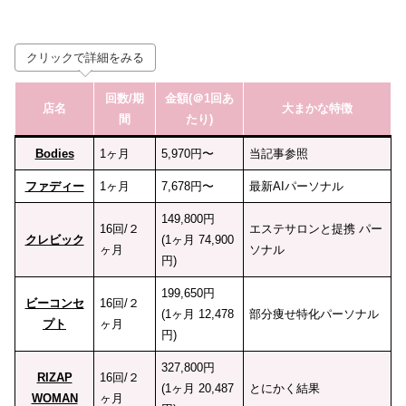
クリックで詳細をみる
回数
/期
金額(＠1回あ
店名
大まかな特徴
間
たり)
Bodies
1ヶ月
5,970円〜
当記事参照
ファディー
1ヶ月
7,678円〜
最新AIパーソナル
149,800円
16回/２
エステサロンと提携 パー
クレビック
(1ヶ月 74,900
ヶ月
ソナル
円)
199,650円
ビーコンセ
16回/２
(1ヶ月 12,478
部分痩せ特化パーソナル
プト
ヶ月
円)
327,800円
RIZAP
16回/２
(1ヶ月 20,487
とにかく結果
WOMAN
ヶ月