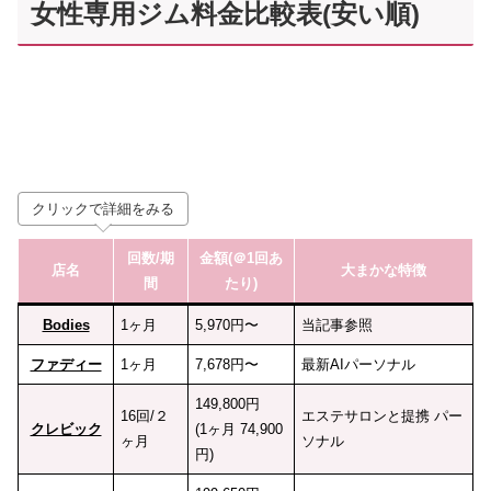
女性専用ジム料金比較表(安い順)
クリックで詳細をみる
回数
/期
金額(＠1回あ
店名
大まかな特徴
間
たり)
Bodies
1ヶ月
5,970円〜
当記事参照
ファディー
1ヶ月
7,678円〜
最新AIパーソナル
149,800円
16回/２
エステサロンと提携 パー
クレビック
(1ヶ月 74,900
ヶ月
ソナル
円)