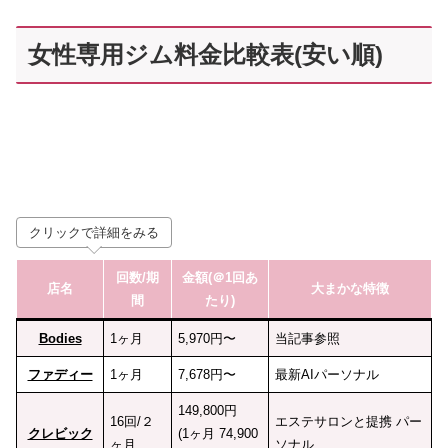
女性専用ジム料金比較表(安い順)
クリックで詳細をみる
回数
/期
金額(＠1回あ
店名
大まかな特徴
間
たり)
Bodies
1ヶ月
5,970円〜
当記事参照
ファディー
1ヶ月
7,678円〜
最新AIパーソナル
149,800円
16回/２
エステサロンと提携 パー
クレビック
(1ヶ月 74,900
ヶ月
ソナル